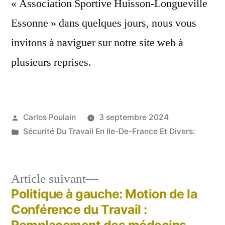
« Association Sportive Huisson-Longueville
Essonne » dans quelques jours, nous vous
invitons à naviguer sur notre site web à
plusieurs reprises.
Publié
Carlos Poulain
3 septembre 2024
par
Publié
Sécurité Du Travail En Ile-De-France Et Divers:
dans
Article
Article suivant
suivant :
Politique à gauche: Motion de la
Navigation
Conférence du Travail :