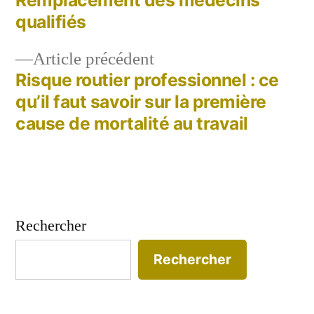
de
Remplacement des médecins
qualifiés
l’article
Article
Article précédent
précédent :
Risque routier professionnel : ce
qu’il faut savoir sur la première
cause de mortalité au travail
Rechercher
Rechercher