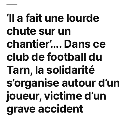
agent
de
‘Il a fait une lourde
la
chute sur un
DIR
chantier’…. Dans ce
Est
club de football du
blessé
Tarn, la solidarité
après
s’organise autour d’un
avoir
été
joueur, victime d’un
percuté
grave accident
par
une