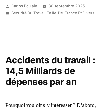
Publié
Carlos Poulain
30 septembre 2025
:
par
Publié
Sécurité Du Travail En Ile-De-France Et Divers:
l’entreprise
dans
Cardoso
rejette
toute
responsabilité »
Accidents du travail :
14,5 Milliards de
dépenses par an
Pourquoi vouloir s’y intéresser ? D’abord,