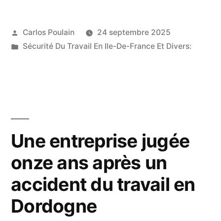
accident »
perd
Publié
Carlos Poulain
24 septembre 2025
la
par
Publié
Sécurité Du Travail En Ile-De-France Et Divers:
vie
dans
au
travail
à
Saint-
Une entreprise jugée
Éloi,
onze ans après un
écrasé
accident du travail en
par
Dordogne
un