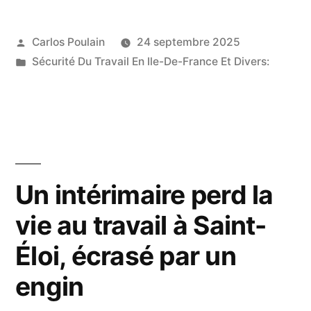
fait
Publié
Carlos Poulain
24 septembre 2025
une
par
Publié
Sécurité Du Travail En Ile-De-France Et Divers:
lourde
dans
chute
sur
un
chantier’….
Un intérimaire perd la
Dans
vie au travail à Saint-
ce
Éloi, écrasé par un
club
engin
de