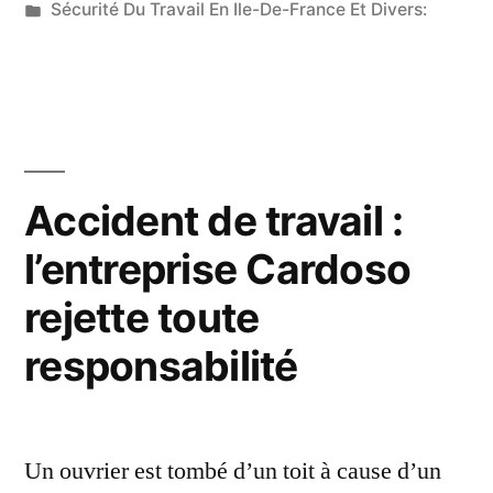
par
Publié
Sécurité Du Travail En Ile-De-France Et Divers:
fait
dans
amputer
après
un
grave
Accident de travail :
accident
l’entreprise Cardoso
de
rejette toute
travail
responsabilité
dans
une
entreprise
Un ouvrier est tombé d’un toit à cause d’un