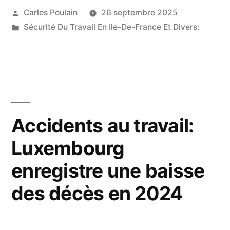
Publié
Carlos Poulain
26 septembre 2025
:
par
Publié
Sécurité Du Travail En Ile-De-France Et Divers:
14,5
dans
Milliards
de
dépenses
par
Accidents au travail:
an »
Luxembourg
enregistre une baisse
des décès en 2024