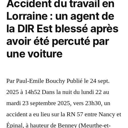
Accident du travail en
un
Lorraine : un agent de
jeune
la DIR Est blessé après
intérimaire
avoir été percuté par
amputé »
une voiture
Par Paul-Emile Bouchy Publié le 24 sept.
2025 à 14h52 Dans la nuit du lundi 22 au
mardi 23 septembre 2025, vers 23h30, un
accident a eu lieu sur la RN 57 entre Nancy et
Épinal, à hauteur de Benney (Meurthe-et-