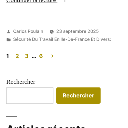
Continuer la lecture
entreprise
jugée
Publié
Carlos Poulain
23 septembre 2025
onze
par
Publié
Sécurité Du Travail En Ile-De-France Et Divers:
ans
dans
après
1
2
3
…
6
Pagination
un
accident
des
Rechercher
du
publications
Rechercher
travail
en
Dordogne »