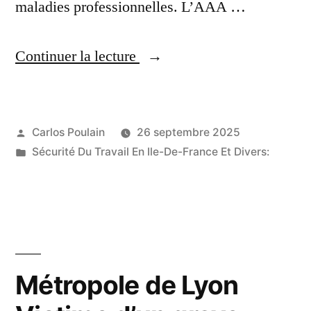
maladies professionnelles. L’AAA …
« L’Association
Continuer la lecture
assurance
accident
Publié
Carlos Poulain
26 septembre 2025
publie
par
Publié
Sécurité Du Travail En Ile-De-France Et Divers:
son
dans
Rapport
annuel
2024 »
Métropole de Lyon