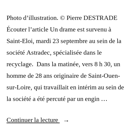
football
du
Photo d’illustration. © Pierre DESTRADE
Tarn,
Écouter l’article Un drame est survenu à
la
Saint-Eloi, mardi 23 septembre au sein de la
solidarité
société Astradec, spécialisée dans le
s’organise
recyclage. Dans la matinée, vers 8 h 30, un
autour
homme de 28 ans originaire de Saint-Ouen-
d’un
sur-Loire, qui travaillait en intérim au sein de
joueur,
la société a été percuté par un engin …
victime
d’un
« Un
Continuer la lecture
grave
intérimaire