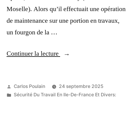
Moselle). Alors qu’il effectuait une opération
de maintenance sur une portion en travaux,
un fourgon de la …
« Accident
Continuer la lecture
du
travail
Publié
Carlos Poulain
24 septembre 2025
en
par
Publié
Sécurité Du Travail En Ile-De-France Et Divers:
Lorraine
dans
:
un