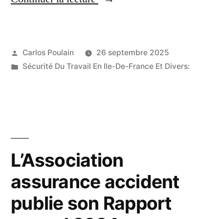
au
travail:
Publié
Carlos Poulain
26 septembre 2025
Luxembourg
par
Publié
Sécurité Du Travail En Ile-De-France Et Divers:
enregistre
dans
une
baisse
des
décès
L’Association
en
assurance accident
2024 »
publie son Rapport