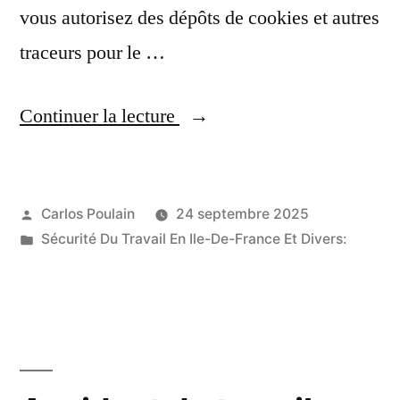
vous autorisez des dépôts de cookies et autres
traceurs pour le …
« Métropole
Continuer la lecture
de
Lyon
Publié
Carlos Poulain
24 septembre 2025
Victime
par
Publié
Sécurité Du Travail En Ile-De-France Et Divers:
d’un
dans
grave
accident
du
travail,