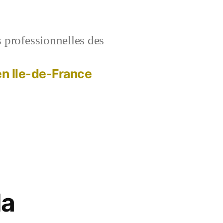
s professionnelles des
 en Ile-de-France
la