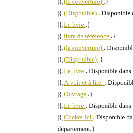
|{,
(la couverture)
.}
|{,
(Disponible)
. Disponible 
|{,
Le livre
.}
|{,
livre de référence
.}
|{,
(la couverture)
. Disponi
|{,
(Disponible)
.}
|{,
Le livre
. Disponible dans 
|{,
A voir et à lire.
. Disponibl
|{,
Ouvrage
.}
|{,
Le livre
. Disponible dans 
|{,
Clicker Ici
. Disponible da
département.}