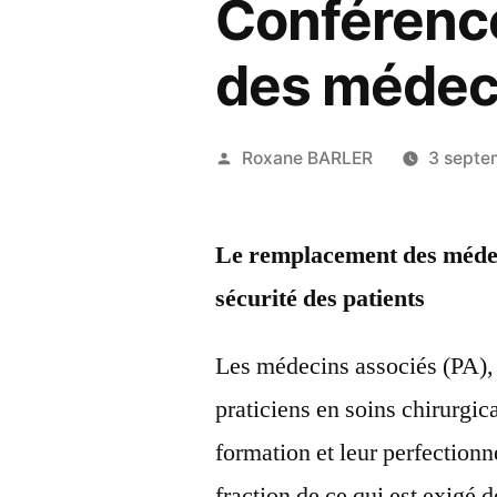
Conférence
des médeci
Publié
Roxane BARLER
3 septe
par
Le remplacement des médeci
sécurité des patients
Les médecins associés (PA), 
praticiens en soins chirurgi
formation et leur perfection
fraction de ce qui est exigé 