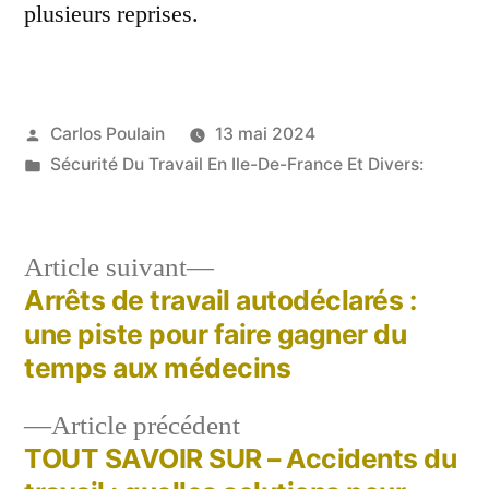
plusieurs reprises.
Publié
Carlos Poulain
13 mai 2024
par
Publié
Sécurité Du Travail En Ile-De-France Et Divers:
dans
Article
Article suivant
suivant :
Arrêts de travail autodéclarés :
Navigation
une piste pour faire gagner du
de
temps aux médecins
l’article
Article
Article précédent
précédent :
TOUT SAVOIR SUR – Accidents du