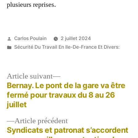
plusieurs reprises.
Publié
Carlos Poulain
2 juillet 2024
par
Publié
Sécurité Du Travail En Ile-De-France Et Divers:
dans
Article
Article suivant
suivant :
Bernay. Le pont de la gare va être
Navigation
fermé pour travaux du 8 au 26
de
juillet
l’article
Article
Article précédent
précédent :
Syndicats et patronat s’accordent