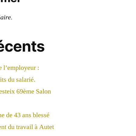
laire.
récents
e l’employeur :
ts du salarié.
esteix 69ème Salon
 de 43 ans blessé
nt du travail à Autet