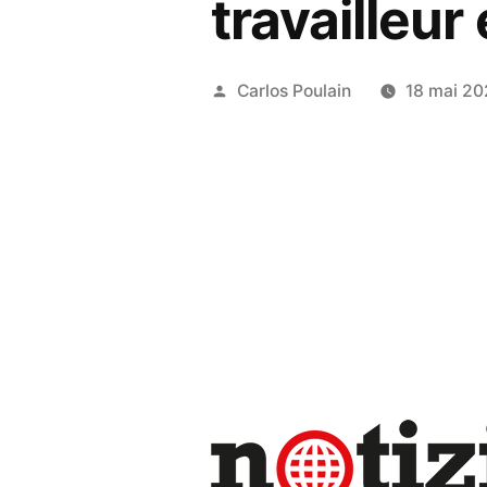
travailleu
Publié
Carlos Poulain
18 mai 2
par