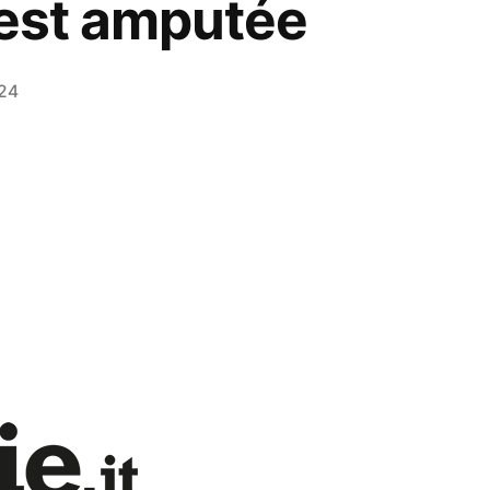
r est amputée
024