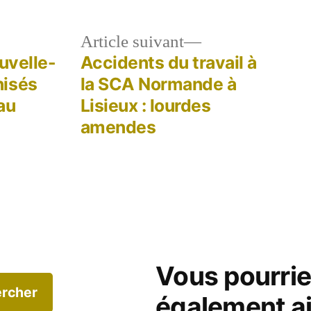
le
Article
Article suivant
dent :
suivant :
uvelle-
Accidents du travail à
nisés
la SCA Normande à
au
Lisieux : lourdes
amendes
Vous pourri
rcher
également a