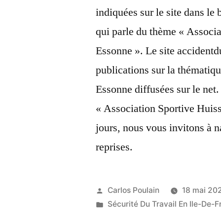
indiquées sur le site dans le 
qui parle du thème « Associ
Essonne ». Le site accidentdu
publications sur la thémati
Essonne diffusées sur le net. 
« Association Sportive Huis
jours, nous vous invitons à n
reprises.
Publié
Carlos Poulain
18 mai 20
par
Publié
Sécurité Du Travail En Ile-De-F
dans