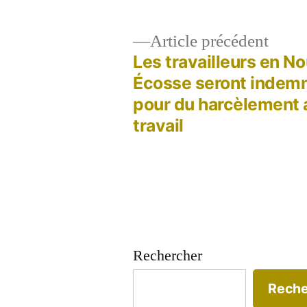
Artic
Article précédent
précé
Les travailleurs en No
Navigation
Écosse seront indem
pour du harcèlement 
de
travail
l’article
Rechercher
Reche