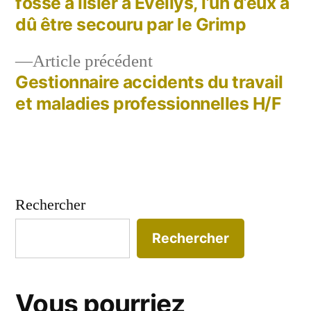
fosse à lisier à Évellys, l’un d’eux a
de
dû être secouru par le Grimp
l’article
Article
Article précédent
précédent :
Gestionnaire accidents du travail
et maladies professionnelles H/F
Rechercher
Rechercher
Vous pourriez