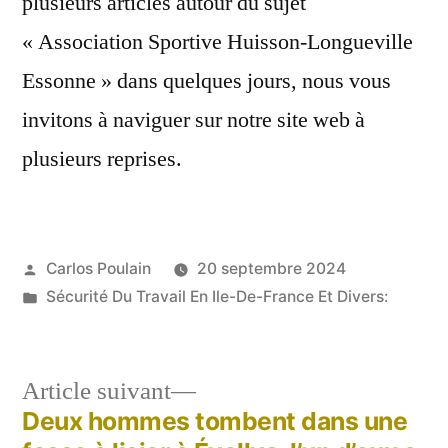
plusieurs articles autour du sujet
« Association Sportive Huisson-Longueville
Essonne » dans quelques jours, nous vous
invitons à naviguer sur notre site web à
plusieurs reprises.
Publié
Carlos Poulain
20 septembre 2024
par
Publié
Sécurité Du Travail En Ile-De-France Et Divers:
dans
Article
Article suivant
suivant :
Deux hommes tombent dans une
Navigation