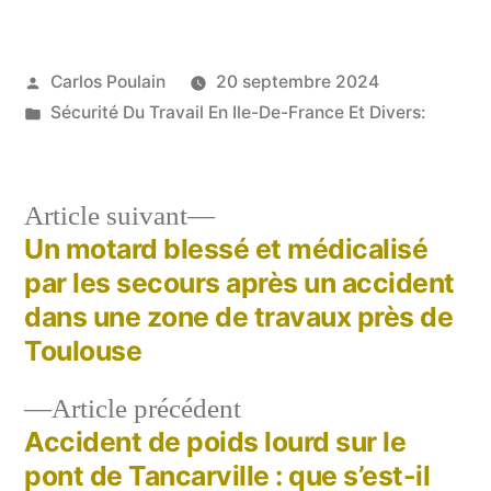
Publié
Carlos Poulain
20 septembre 2024
par
Publié
Sécurité Du Travail En Ile-De-France Et Divers:
dans
Article
Article suivant
suivant :
Un motard blessé et médicalisé
Navigation
par les secours après un accident
de
dans une zone de travaux près de
Toulouse
l’article
Article
Article précédent
précédent :
Accident de poids lourd sur le
pont de Tancarville : que s’est-il