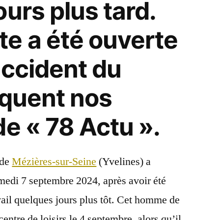
urs plus tard.
e a été ouverte
accident du
diquent nos
de « 78 Actu ».
 de
Mézières-sur-Seine
(Yvelines) a
medi 7 septembre 2024, après avoir été
vail quelques jours plus tôt. Cet homme de
centre de loisirs le 4 septembre, alors qu’il