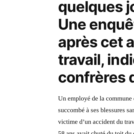
quelques jo
Une enquêt
après cet 
travail, in
confrères 
Un employé de la commune
succombé à ses blessures sa
victime d’un accident du tra
58 ans avait chuté du toit du 