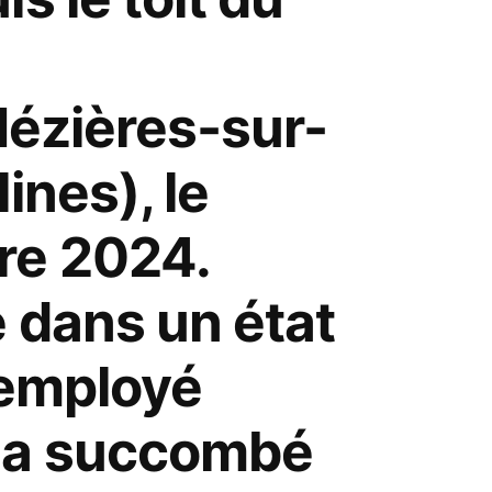
Mézières-sur-
ines), le
re 2024.
é dans un état
 employé
 a succombé