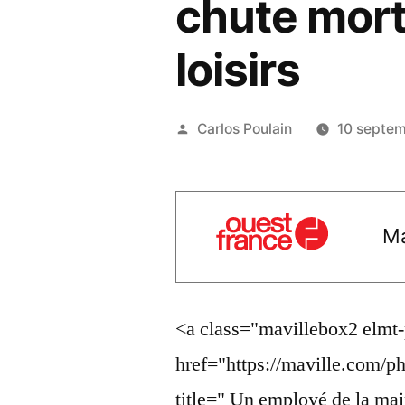
chute morte
loisirs
Publié
Carlos Poulain
10 septe
par
Ma
<a class="mavillebox2 elmt
href="https://maville.com
title=" Un employé de la mai