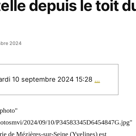
lle depuis le toit d
mbre 2024
rdi 10 septembre 2024 15:28
…
-photo"
/photosmvi/2024/09/10/P34583345D6454847G.jpg"
rie de Mézières-sur-Seine (Yvelines) est