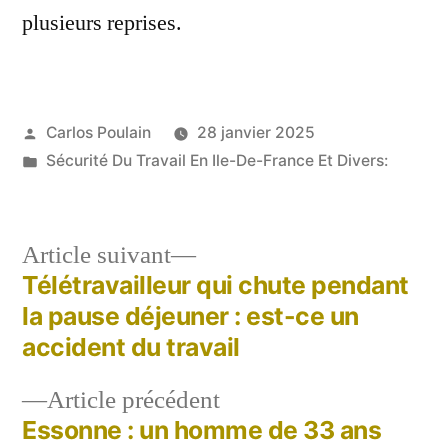
plusieurs reprises.
Publié
Carlos Poulain
28 janvier 2025
par
Publié
Sécurité Du Travail En Ile-De-France Et Divers:
dans
Article
Article suivant
suivant :
Télétravailleur qui chute pendant
Navigation
la pause déjeuner : est-ce un
de
accident du travail
l’article
Article
Article précédent
précédent :
Essonne : un homme de 33 ans