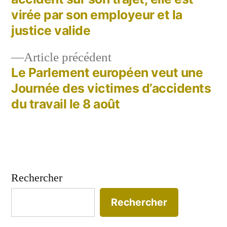
de
virée par son employeur et la
justice valide
l’article
Article
Article précédent
précédent :
Le Parlement européen veut une
Journée des victimes d’accidents
du travail le 8 août
Rechercher
Rechercher