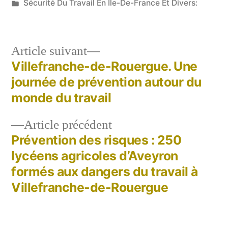
par
Publié
Sécurité Du Travail En Ile-De-France Et Divers:
dans
Article
Article suivant
suivant :
Villefranche-de-Rouergue. Une
Navigation
journée de prévention autour du
de
monde du travail
l’article
Article
Article précédent
précédent :
Prévention des risques : 250
lycéens agricoles d’Aveyron
formés aux dangers du travail à
Villefranche-de-Rouergue