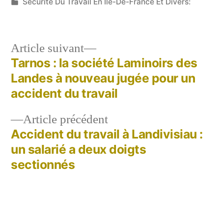
par
Publié
Sécurité Du Travail En Ile-De-France Et Divers:
dans
Article
Article suivant
suivant :
Tarnos : la société Laminoirs des
Navigation
Landes à nouveau jugée pour un
de
accident du travail
l’article
Article
Article précédent
précédent :
Accident du travail à Landivisiau :
un salarié a deux doigts
sectionnés