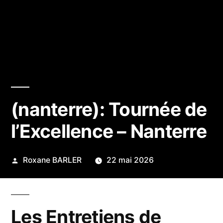
(nanterre): Tournée de
l’Excellence – Nanterre
Publié
Roxane BARLER
22 mai 2026
par
Les Entretiens de