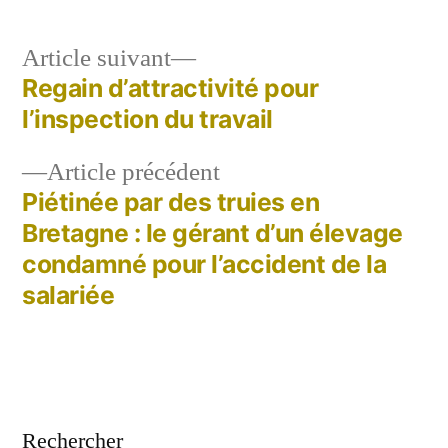
Article
Article suivant
suivant :
Regain d’attractivité pour
Navigation
l’inspection du travail
de
Article
Article précédent
l’article
précédent :
Piétinée par des truies en
Bretagne : le gérant d’un élevage
condamné pour l’accident de la
salariée
Rechercher