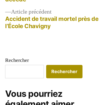
de
l’article
Article
Article précédent
précédent :
Accident de travail mortel près de
l’École Chavigny
Rechercher
Rechercher
Vous pourriez
également aimer