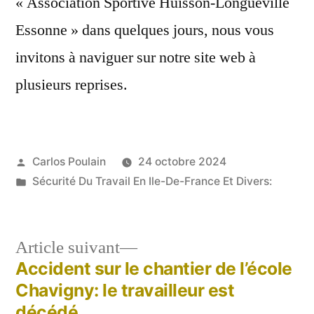
« Association Sportive Huisson-Longueville
Essonne » dans quelques jours, nous vous
invitons à naviguer sur notre site web à
plusieurs reprises.
Publié
Carlos Poulain
24 octobre 2024
par
Publié
Sécurité Du Travail En Ile-De-France Et Divers:
dans
Article
Article suivant
suivant :
Accident sur le chantier de l’école
Navigation
Chavigny: le travailleur est
décédé