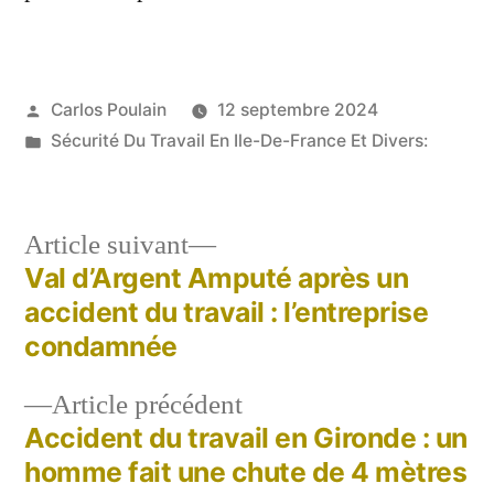
Publié
Carlos Poulain
12 septembre 2024
par
Publié
Sécurité Du Travail En Ile-De-France Et Divers:
dans
Article
Article suivant
suivant :
Val d’Argent Amputé après un
Navigation
accident du travail : l’entreprise
de
condamnée
l’article
Article
Article précédent
précédent :
Accident du travail en Gironde : un
homme fait une chute de 4 mètres