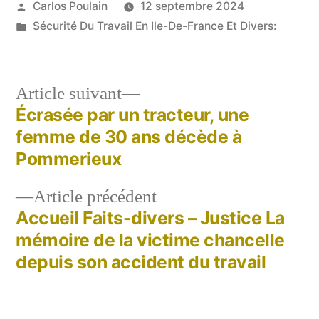
Publié
Carlos Poulain
12 septembre 2024
par
Publié
Sécurité Du Travail En Ile-De-France Et Divers:
dans
Article
Article suivant
suivant :
Écrasée par un tracteur, une
Navigation
femme de 30 ans décède à
de
Pommerieux
l’article
Article
Article précédent
précédent :
Accueil Faits-divers – Justice La
mémoire de la victime chancelle
depuis son accident du travail