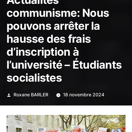
communisme: Nous
pouvons arrêter la
hausse des frais
d’inscription à
l’université – Étudiants
socialistes
Publié
Roxane BARLER
18 novembre 2024
par