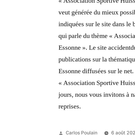
« Association Sportive Huis
veut générée du mieux possib
indiquées sur le site dans le 
qui parle du thème « Associ
Essonne ». Le site accidentdu
publications sur la thémati
Essonne diffusées sur le net. 
« Association Sportive Huis
jours, nous vous invitons à n
reprises.
Publié
Carlos Poulain
6 août 20