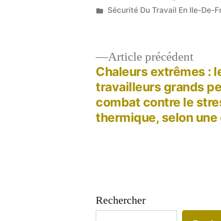
par
Publié
Sécurité Du Travail En Ile-De-F
dans
Artic
Article précédent
précé
Chaleurs extrêmes : l
Navigation
travailleurs grands p
combat contre le stre
de
thermique, selon une
l’article
Rechercher