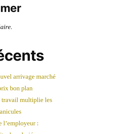
imer
laire.
récents
ouvel arrivage marché
prix bon plan
travail multiplie les
canicules
e l’employeur :