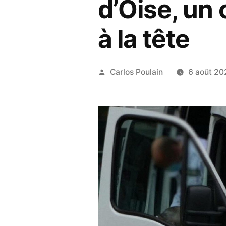
d’Oise, un
à la tête
Publié
Carlos Poulain
6 août 20
par