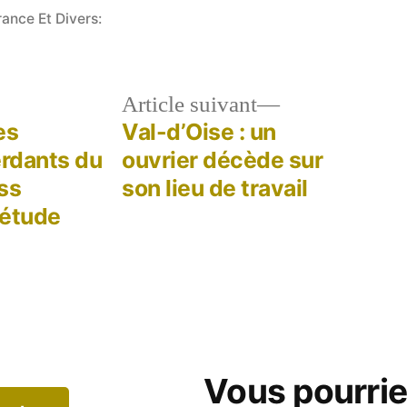
rance Et Divers:
le
Article
Article suivant
dent :
suivant :
es
Val-d’Oise : un
erdants du
ouvrier décède sur
ss
son lieu de travail
 étude
Vous pourri