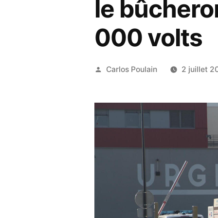
le bûchero
000 volts
Publié
Carlos Poulain
2 juillet 
par