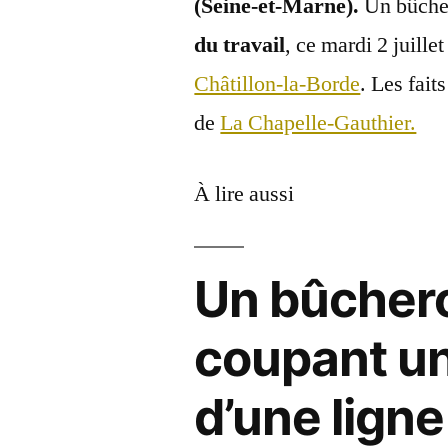
(Seine-et-Marne).
Un bûcher
du travail
, ce mardi 2 juill
Châtillon-la-Borde
. Les fait
de
La Chapelle-Gauthier.
À lire aussi
Un bûchero
coupant un
d’une ligne