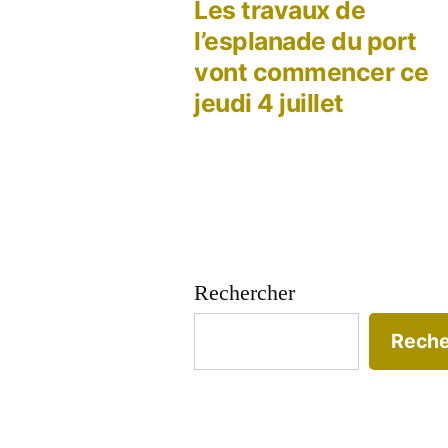
précé
Les travaux de
Navigation
l’esplanade du port
vont commencer ce
de
jeudi 4 juillet
l’article
Rechercher
Reche