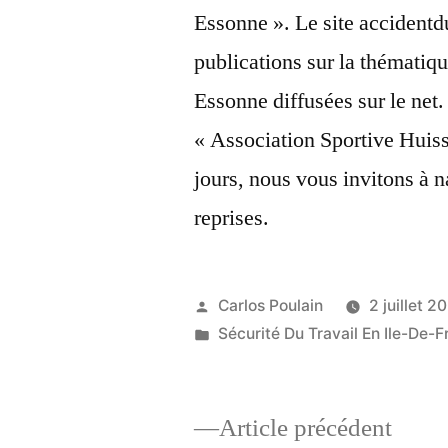
Essonne ». Le site accidentdu
publications sur la thémati
Essonne diffusées sur le net. 
« Association Sportive Huis
jours, nous vous invitons à n
reprises.
Publié
Carlos Poulain
2 juillet 2
par
Publié
Sécurité Du Travail En Ile-De-F
dans
Artic
Article précédent