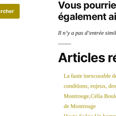
Vous pourri
rcher
également a
Il n’y a pas d’entrée simi
Articles 
La faute inexcusable d
conditions, enjeux, droi
Montrouge,Célia Boul
de Montrouge