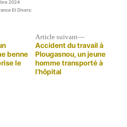
bre 2024
rance Et Divers:
le
Article
Article suivant
dent :
suivant :
un
Accident du travail à
ne benne
Plougasnou, un jeune
rise le
homme transporté à
l’hôpital