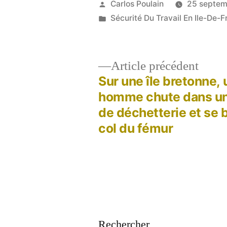
Publié
Carlos Poulain
25 septem
par
Publié
Sécurité Du Travail En Ile-De-F
dans
Artic
Article précédent
précé
Sur une île bretonne, 
Navigation
homme chute dans u
de déchetterie et se b
de
col du fémur
l’article
Rechercher