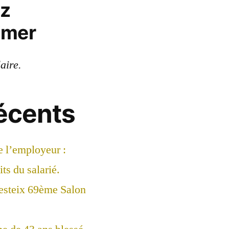
ez
imer
laire.
récents
e l’employeur :
ts du salarié.
esteix 69ème Salon