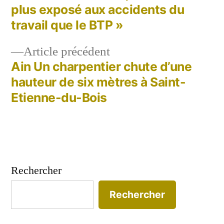
de
plus exposé aux accidents du
travail que le BTP »
l’article
Article
Article précédent
précédent :
Ain Un charpentier chute d’une
hauteur de six mètres à Saint-
Etienne-du-Bois
Rechercher
Rechercher