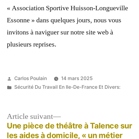
« Association Sportive Huisson-Longueville
Essonne » dans quelques jours, nous vous
invitons à naviguer sur notre site web à
plusieurs reprises.
Publié
Carlos Poulain
14 mars 2025
par
Publié
Sécurité Du Travail En Ile-De-France Et Divers:
dans
Article
Article suivant
suivant :
Une pièce de théâtre à Talence sur
Navigation
les aides à domicile, « un métier