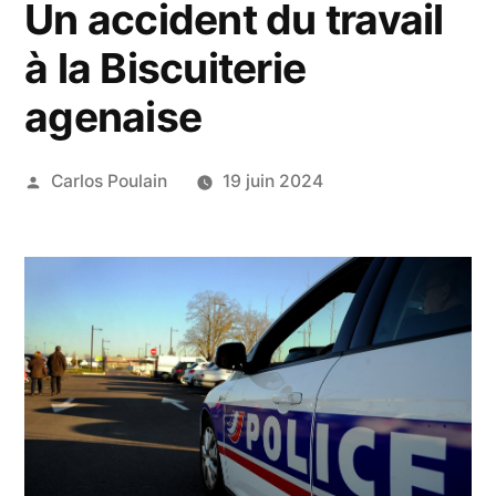
Un accident du travail
à la Biscuiterie
agenaise
Publié
Carlos Poulain
19 juin 2024
par