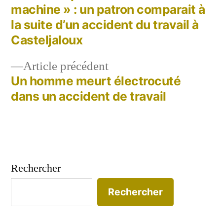
Navigation
machine » : un patron comparait à
de
la suite d’un accident du travail à
Casteljaloux
l’article
Article
Article précédent
précédent :
Un homme meurt électrocuté
dans un accident de travail
Rechercher
Rechercher