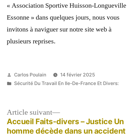
« Association Sportive Huisson-Longueville
Essonne » dans quelques jours, nous vous
invitons à naviguer sur notre site web à
plusieurs reprises.
Publié
Carlos Poulain
14 février 2025
par
Publié
Sécurité Du Travail En Ile-De-France Et Divers:
dans
Article
Article suivant
suivant :
Accueil Faits-divers – Justice Un
Navigation
homme décède dans un accident