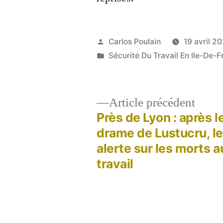
Publié
Carlos Poulain
19 avril 2
par
Publié
Sécurité Du Travail En Ile-De-F
dans
Artic
Article précédent
précé
Près de Lyon : après l
Navigation
drame de Lustucru, l
alerte sur les morts a
de
travail
l’article