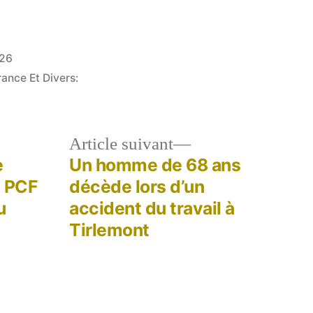
026
rance Et Divers:
le
Article
Article suivant
dent :
suivant :
e
Un homme de 68 ans
e PCF
décède lors d’un
u
accident du travail à
Tirlemont