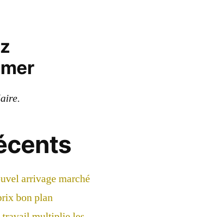
ez
imer
laire.
récents
ouvel arrivage marché
prix bon plan
travail multiplie les