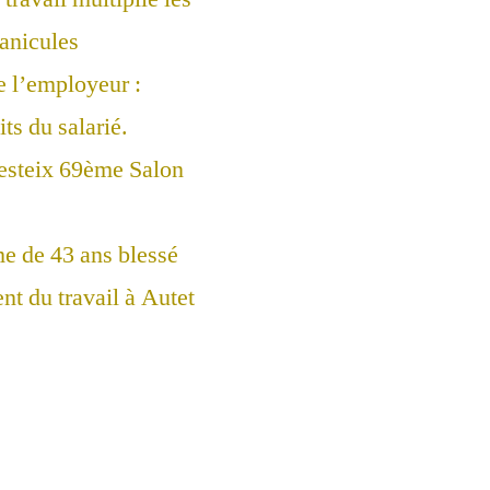
canicules
e l’employeur :
ts du salarié.
esteix 69ème Salon
 de 43 ans blessé
nt du travail à Autet