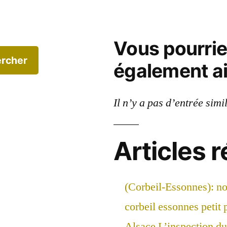
Vous pourri
rcher
également a
Il n’y a pas d’entrée simi
Articles 
(Corbeil-Essonnes): n
corbeil essonnes petit 
Alsace L’inspection du 