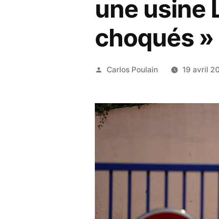
une usine L
choqués »
Publié
Carlos Poulain
19 avril 2
par