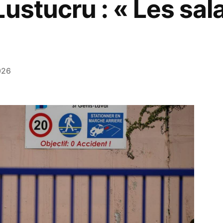
ustucru : « Les sal
026