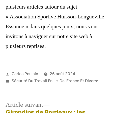
plusieurs articles autour du sujet
« Association Sportive Huisson-Longueville
Essonne » dans quelques jours, nous vous
invitons à naviguer sur notre site web à
plusieurs reprises.
Publié
Carlos Poulain
26 août 2024
par
Publié
Sécurité Du Travail En Ile-De-France Et Divers:
dans
Article
Article suivant
suivant :
Girondins de Bordeaux : les