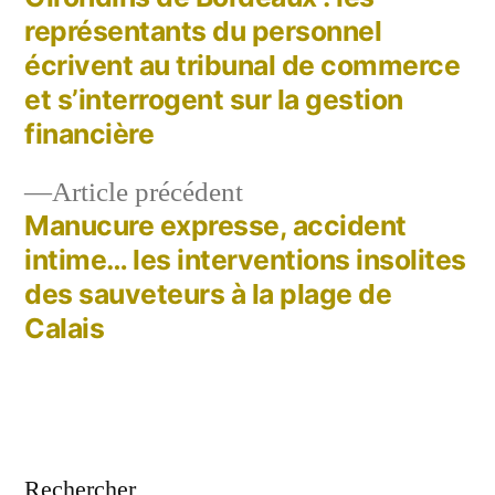
Navigation
représentants du personnel
de
écrivent au tribunal de commerce
et s’interrogent sur la gestion
l’article
financière
Article
Article précédent
précédent :
Manucure expresse, accident
intime… les interventions insolites
des sauveteurs à la plage de
Calais
Rechercher