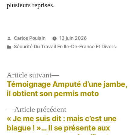
plusieurs reprises.
Publié
Carlos Poulain
13 juin 2026
par
Publié
Sécurité Du Travail En Ile-De-France Et Divers:
dans
Article
Article suivant
suivant :
Témoignage Amputé d’une jambe,
Navigation
il obtient son permis moto
de
Article
Article précédent
l’article
précédent :
« Je me suis dit : mais c’est une
blague ! »… Il se présente aux