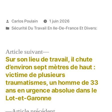
Publié
Carlos Poulain
1 juin 2026
par
Publié
Sécurité Du Travail En Ile-De-France Et Divers:
dans
Article
Article suivant
suivant :
Sur son lieu de travail, il chute
Navigation
d’environ sept mètres de haut :
de
victime de plusieurs
traumatismes, un homme de 33
l’article
ans en urgence absolue dans le
Lot-et-Garonne
Article
Article précédent