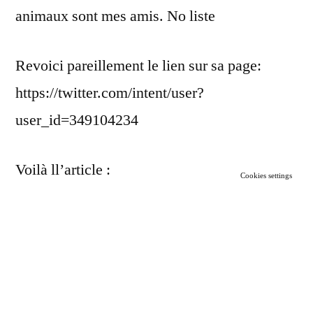
animaux sont mes amis. No liste
Revoici pareillement le lien sur sa page:
https://twitter.com/intent/user?
user_id=349104234
Voilà ll’article :
Cookies settings
@Enthoven_R ah enfin vous reconnaissez
que #Macron est un rigolo
Au moment où nous vous transférons