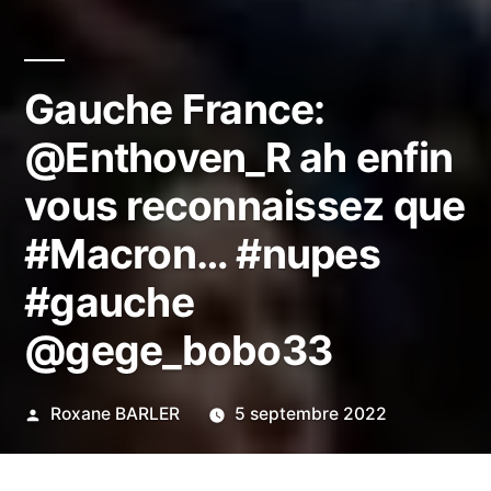
Gauche France:
@Enthoven_R ah enfin
vous reconnaissez que
#Macron… #nupes
#gauche
@gege_bobo33
Publié
Roxane BARLER
5 septembre 2022
par