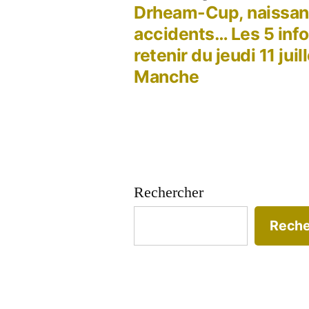
précé
Drheam-Cup, naissan
Navigation
accidents… Les 5 info
retenir du jeudi 11 juil
de
Manche
l’article
Rechercher
Reche