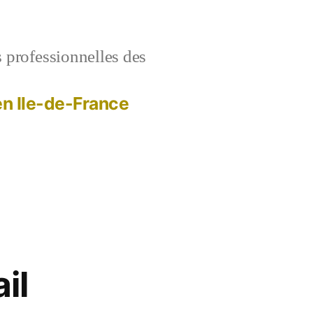
s professionnelles des
 en Ile-de-France
il