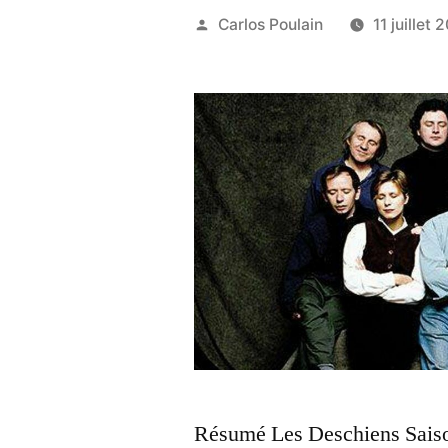
Publié
Carlos Poulain
11 juillet 
par
Résumé Les Deschiens Sais