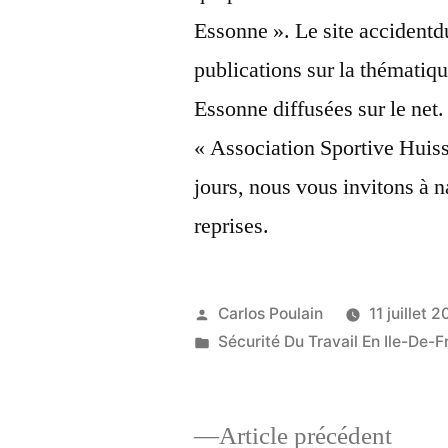
Essonne ». Le site accidentdu
publications sur la thémati
Essonne diffusées sur le net. 
« Association Sportive Huis
jours, nous vous invitons à n
reprises.
Publié
Carlos Poulain
11 juillet 
par
Publié
Sécurité Du Travail En Ile-De-F
dans
Artic
Article précédent