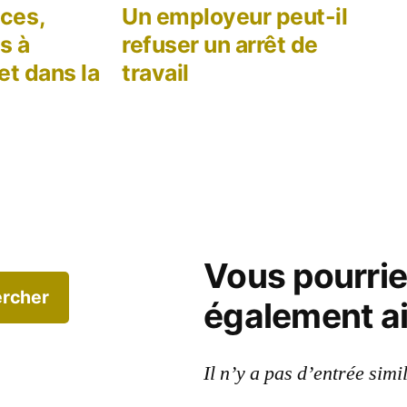
dent :
suivant :
ces,
Un employeur peut-il
s à
refuser un arrêt de
let dans la
travail
Vous pourri
rcher
également a
Il n’y a pas d’entrée simi