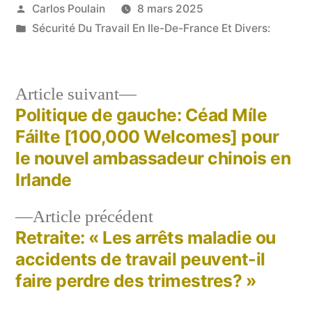
Publié
Carlos Poulain
8 mars 2025
par
Publié
Sécurité Du Travail En Ile-De-France Et Divers:
dans
Article
Article suivant
suivant :
Politique de gauche: Céad Míle
Navigation
Fáilte [100,000 Welcomes] pour
de
le nouvel ambassadeur chinois en
Irlande
l’article
Article
Article précédent
précédent :
Retraite: « Les arrêts maladie ou
accidents de travail peuvent-il
faire perdre des trimestres? »