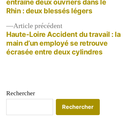
entraîne deux ouvriers dans le
de
Rhin : deux blessés légers
l’article
Article
Article précédent
précédent :
Haute-Loire Accident du travail : la
main d’un employé se retrouve
écrasée entre deux cylindres
Rechercher
Rechercher