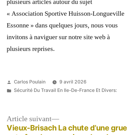
plusieurs articles autour du sujet
« Association Sportive Huisson-Longueville
Essonne » dans quelques jours, nous vous
invitons à naviguer sur notre site web à
plusieurs reprises.
Publié
Carlos Poulain
9 avril 2026
par
Publié
Sécurité Du Travail En Ile-De-France Et Divers:
dans
Article
Article suivant
suivant :
Vieux-Brisach La chute d’une grue
Navigation