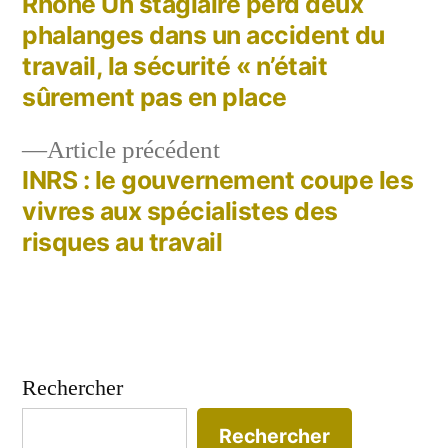
suivant :
Rhône Un stagiaire perd deux
Navigation
phalanges dans un accident du
de
travail, la sécurité « n’était
sûrement pas en place
l’article
Article
Article précédent
précédent :
INRS : le gouvernement coupe les
vivres aux spécialistes des
risques au travail
Rechercher
Rechercher