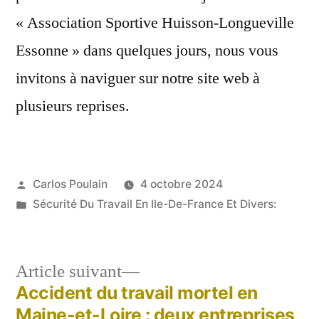
« Association Sportive Huisson-Longueville
Essonne » dans quelques jours, nous vous
invitons à naviguer sur notre site web à
plusieurs reprises.
Publié
Carlos Poulain
4 octobre 2024
par
Publié
Sécurité Du Travail En Ile-De-France Et Divers:
dans
Article
Article suivant
suivant :
Accident du travail mortel en
Navigation
Maine-et-Loire : deux entreprises