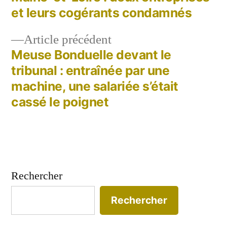
de
et leurs cogérants condamnés
l’article
Article
Article précédent
précédent :
Meuse Bonduelle devant le
tribunal : entraînée par une
machine, une salariée s’était
cassé le poignet
Rechercher
Rechercher