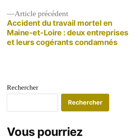
l’article
Article
Article précédent
précédent :
Accident du travail mortel en
Maine-et-Loire : deux entreprises
et leurs cogérants condamnés
Rechercher
Rechercher
Vous pourriez