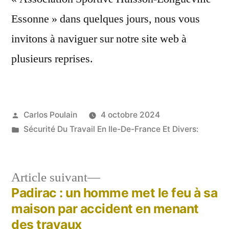
Essonne » dans quelques jours, nous vous
invitons à naviguer sur notre site web à
plusieurs reprises.
Publié
Carlos Poulain
4 octobre 2024
par
Publié
Sécurité Du Travail En Ile-De-France Et Divers:
dans
Article
Article suivant
suivant :
Padirac : un homme met le feu à sa
Navigation
maison par accident en menant
de
des travaux