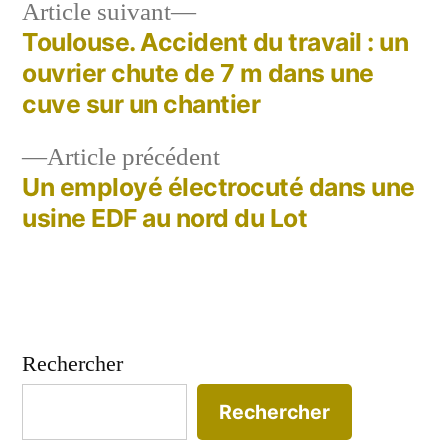
Article
Article suivant
suivant :
Toulouse. Accident du travail : un
Navigation
ouvrier chute de 7 m dans une
de
cuve sur un chantier
l’article
Article
Article précédent
précédent :
Un employé électrocuté dans une
usine EDF au nord du Lot
Rechercher
Rechercher