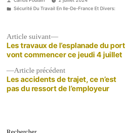
Carlos Poulain
2 juillet 2024
par
Publié
Sécurité Du Travail En Ile-De-France Et Divers:
dans
Article
Article suivant
suivant :
Les travaux de l’esplanade du port
Navigation
vont commencer ce jeudi 4 juillet
de
Article
Article précédent
l’article
précédent :
Les accidents de trajet, ce n’est
pas du ressort de l’employeur
Rechercher