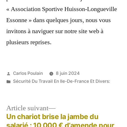
« Association Sportive Huisson-Longueville
Essonne » dans quelques jours, nous vous
invitons à naviguer sur notre site web à
plusieurs reprises.
Publié
Carlos Poulain
8 juin 2024
par
Publié
Sécurité Du Travail En Ile-De-France Et Divers:
dans
Article
Article suivant
suivant :
Un chariot brise la jambe du
Navigation
salarié : 10 000 € d’amende pour