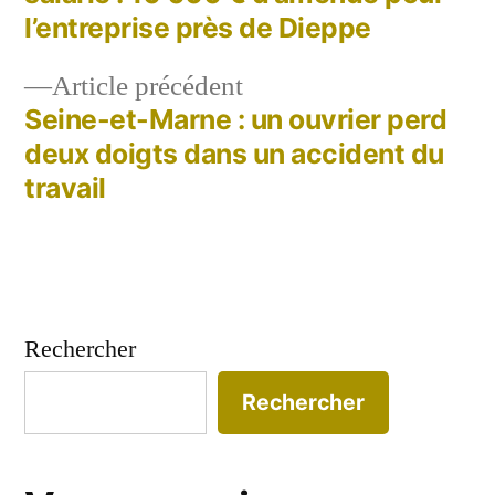
de
l’entreprise près de Dieppe
l’article
Article
Article précédent
précédent :
Seine-et-Marne : un ouvrier perd
deux doigts dans un accident du
travail
Rechercher
Rechercher