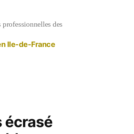
s professionnelles des
 en Ile-de-France
as écrasé