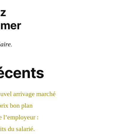
ez
imer
laire.
récents
ouvel arrivage marché
prix bon plan
e l’employeur :
ts du salarié.