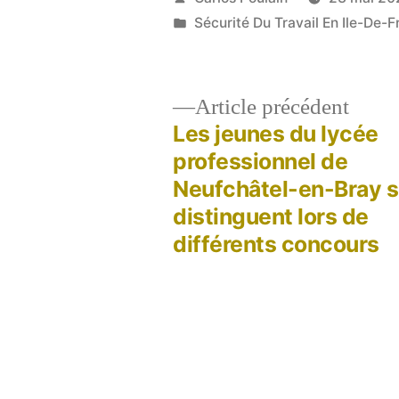
par
Publié
Sécurité Du Travail En Ile-De-F
dans
Artic
Article précédent
précé
Les jeunes du lycée
Navigation
professionnel de
Neufchâtel-en-Bray 
de
distinguent lors de
différents concours
l’article