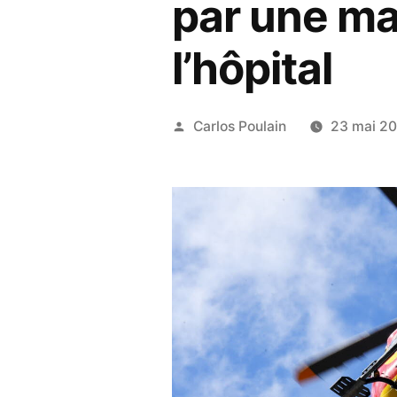
par une mac
l’hôpital
Publié
Carlos Poulain
23 mai 2
par