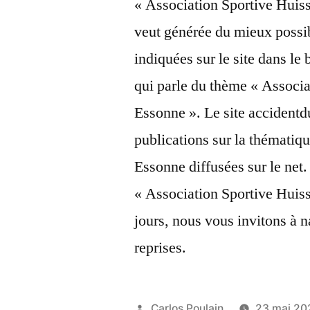
« Association Sportive Huis
veut générée du mieux possib
indiquées sur le site dans le 
qui parle du thème « Associ
Essonne ». Le site accidentdu
publications sur la thémati
Essonne diffusées sur le net. 
« Association Sportive Huis
jours, nous vous invitons à n
reprises.
Publié
Carlos Poulain
23 mai 20