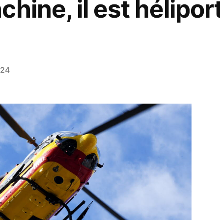
hine, il est hélipor
024