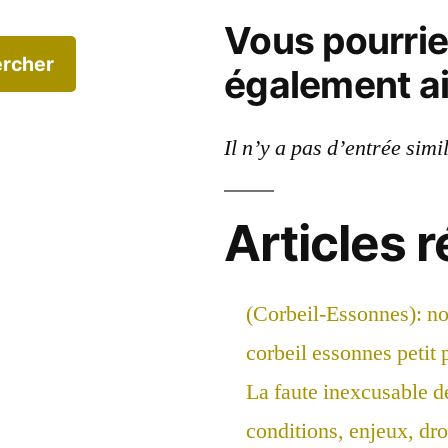
Vous pourri
rcher
également a
Il n’y a pas d’entrée simi
Articles 
(Corbeil-Essonnes): n
corbeil essonnes petit 
La faute inexcusable d
conditions, enjeux, droi