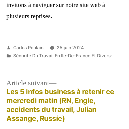
invitons à naviguer sur notre site web à
plusieurs reprises.
Publié
Carlos Poulain
25 juin 2024
par
Publié
Sécurité Du Travail En Ile-De-France Et Divers:
dans
Article
Article suivant
suivant :
Les 5 infos business à retenir ce
Navigation
mercredi matin (RN, Engie,
de
accidents du travail, Julian
Assange, Russie)
l’article