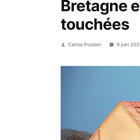
Bretagne es
touchées
Publié
Carlos Poulain
9 juin 20
par