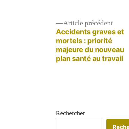
dans
Artic
Article précédent
précé
Accidents graves et
Navigation
mortels : priorité
majeure du nouveau
de
plan santé au travail
l’article
Rechercher
Reche