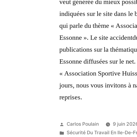
veut générée du mieux possib
indiquées sur le site dans le 
qui parle du thème « Associ
Essonne ». Le site accidentdu
publications sur la thémati
Essonne diffusées sur le net. 
« Association Sportive Huis
jours, nous vous invitons à n
reprises.
Publié
Carlos Poulain
9 juin 202
par
Publié
Sécurité Du Travail En Ile-De-F