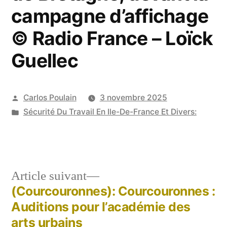
campagne d’affichage
© Radio France – Loïck
Guellec
Publié
Carlos Poulain
3 novembre 2025
par
Publié
Sécurité Du Travail En Ile-De-France Et Divers:
dans
Article
Article suivant
suivant :
(Courcouronnes): Courcouronnes :
Navigation
Auditions pour l’académie des
de
arts urbains