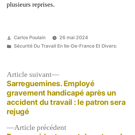
plusieurs reprises.
Publié
Carlos Poulain
26 mai 2024
par
Publié
Sécurité Du Travail En Ile-De-France Et Divers:
dans
Article
Article suivant
suivant :
Sarreguemines. Employé
Navigation
gravement handicapé après un
de
accident du travail : le patron sera
rejugé
l’article
Article
Article précédent