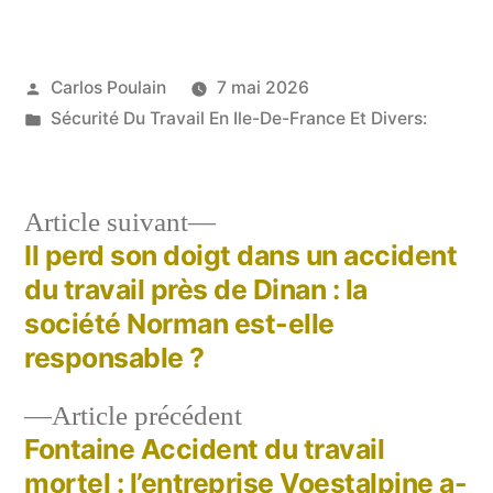
Publié
Carlos Poulain
7 mai 2026
par
Publié
Sécurité Du Travail En Ile-De-France Et Divers:
dans
Article
Article suivant
suivant :
Il perd son doigt dans un accident
Navigation
du travail près de Dinan : la
de
société Norman est-elle
responsable ?
l’article
Article
Article précédent
précédent :
Fontaine Accident du travail
mortel : l’entreprise Voestalpine a-