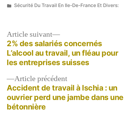
par
Publié
Sécurité Du Travail En Ile-De-France Et Divers:
dans
Article
Article suivant
suivant :
2% des salariés concernés
Navigation
L’alcool au travail, un fléau pour
de
les entreprises suisses
l’article
Article
Article précédent
précédent :
Accident de travail à Ischia : un
ouvrier perd une jambe dans une
bétonnière