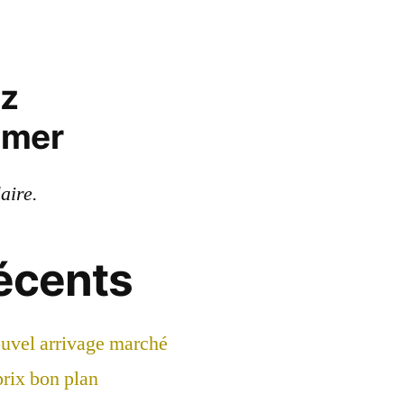
ez
imer
laire.
récents
ouvel arrivage marché
prix bon plan