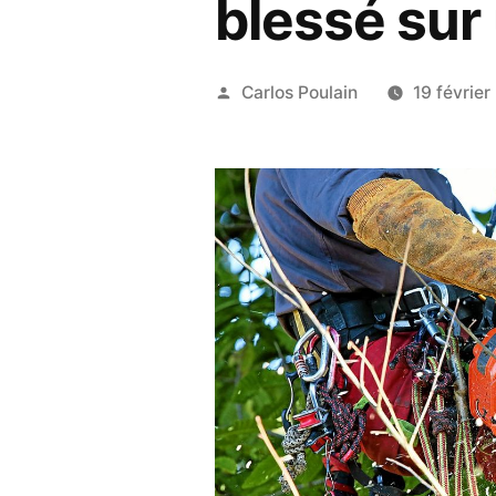
blessé sur
Publié
Carlos Poulain
19 févrie
par