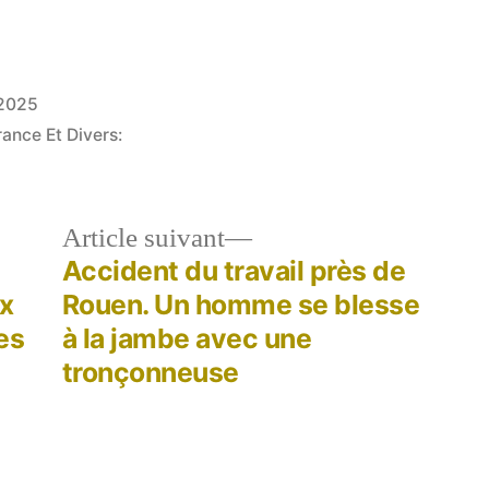
 2025
rance Et Divers:
le
Article
Article suivant
dent :
suivant :
Accident du travail près de
ux
Rouen. Un homme se blesse
es
à la jambe avec une
tronçonneuse