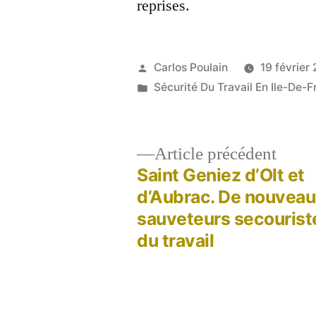
reprises.
Publié
Carlos Poulain
19 février
par
Publié
Sécurité Du Travail En Ile-De-F
dans
Artic
Article précédent
précé
Saint Geniez d’Olt et
Navigation
d’Aubrac. De nouvea
sauveteurs secourist
de
du travail
l’article