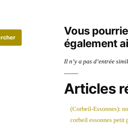
Vous pourri
rcher
également a
Il n’y a pas d’entrée simi
Articles 
(Corbeil-Essonnes): n
corbeil essonnes petit 