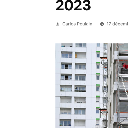
2023
Publié
Carlos Poulain
17 décem
par