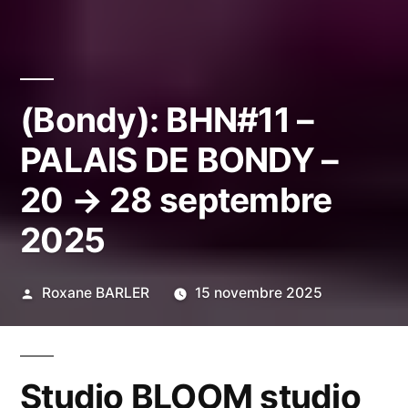
(Bondy): BHN#11 –
PALAIS DE BONDY –
20 → 28 septembre
2025
Publié
Roxane BARLER
15 novembre 2025
par
Studio BLOOM studio