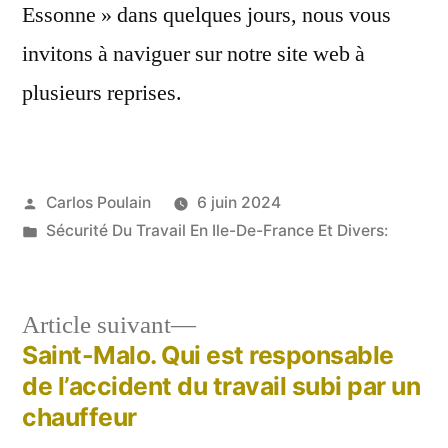
Essonne » dans quelques jours, nous vous
invitons à naviguer sur notre site web à
plusieurs reprises.
Publié
Carlos Poulain
6 juin 2024
par
Publié
Sécurité Du Travail En Ile-De-France Et Divers:
dans
Article
Article suivant
suivant :
Saint-Malo. Qui est responsable
Navigation
de l’accident du travail subi par un
de
chauffeur