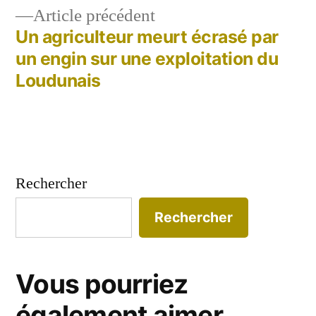
l’article
Article
Article précédent
précédent :
Un agriculteur meurt écrasé par
un engin sur une exploitation du
Loudunais
Rechercher
Rechercher
Vous pourriez
également aimer